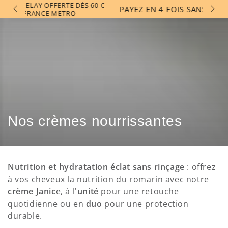
Panier
ÈS 60 €
IGNORER LE
PAYEZ EN 4 FOIS SANS FRAIS AVEC PAYPAL !
CONTENU
Read
the
Privacy
Policy
Collection:
Nos crèmes nourrissantes
Nutrition et hydratation éclat sans rinçage
: offrez
à vos cheveux la nutrition du romarin avec notre
crème Janic
e, à l
'unité
pour une retouche
quotidienne ou en
duo
pour une protection
durable.