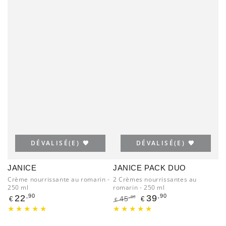
DÉVALISÉ(E) 🧡
DÉVALISÉ(E) 🧡
JANICE
JANICE PACK DUO
Crème nourrissante au romarin -
2 Crèmes nourrissantes au
250 ml
romarin - 250 ml
Prix
,90
,90
22
39
,80
45
€
€
€
normal
Prix
Prix
normal
de