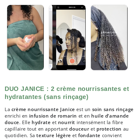
de
de
JANICE
JANICE
PACK
PACK
DUO
DUO
DUO JANICE : 2 crème nourrissantes et
hydratantes (sans rinçage)
La
crème nourrissante Janice
est un
soin sans rinçage
enrichi en
infusion de romarin
et en
huile d’amande
douce
. Elle
hydrate
et
nourrit
intensément la fibre
capillaire tout en apportant
douceur
et
protection
au
quotidien. Sa
texture légère
et
fondante
convient