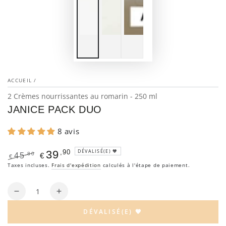
ACCUEIL
/
2 Crèmes nourrissantes au romarin - 250 ml
JANICE PACK DUO
8 avis
DÉVALISÉ(E) 🧡
,90
39
,80
45
€
€
Prix
Taxes incluses.
Prix
Frais d'expédition
calculés à l'étape de paiement.
normal
de
vente
Quantité
Réduire
Augmenter
la
la
DÉVALISÉ(E) 🧡
quantité
quantité