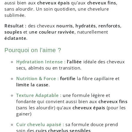
aussi bien aux
cheveux épais
qu’aux
cheveux fins
,
sans alourdir. Un soin quotidien, une chevelure
sublimée.
Résultat :
des cheveux
nourris
,
hydratés
,
renforcés
,
souples
et u
ne couleur ravivée
, naturellement
éclatante
.
Pourquoi on l'aime ?
Hydratation Intense :
l
’alliée
idéale des cheveux
secs, abîmés ou en transition.
Nutrition & Force :
f
ortifie
la fibre capillaire et
limite la casse
.
Texture Adaptable :
u
ne formule légère et
fondante qui convient aussi bien aux
cheveux fins
(sans les alourdir) qu'aux
cheveux épais
(pour les
gainer)
Cuir chevelu apaisé :
sa formule douce prend
soin des
cuirs chevelus sensibles