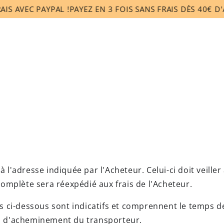
S
NOS POINTS DE VENTE
ACCESSOIRES
CONSEI
AVEC PAYPAL !
PAYEZ EN 3 FOIS SANS FRAIS DÈS 40€ D'ACHA
 à l'adresse indiquée par l'Acheteur. Celui-ci doit veille
omplète sera réexpédié aux frais de l'Acheteur.
és ci-dessous sont indicatifs et comprennent le temps 
lai d'acheminement du transporteur.