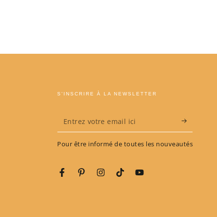
S'INSCRIRE À LA NEWSLETTER
Entrez
votre
Pour être informé de toutes les nouveautés
email
ici
Facebook
Pinterest
Instagram
TikTok
YouTube