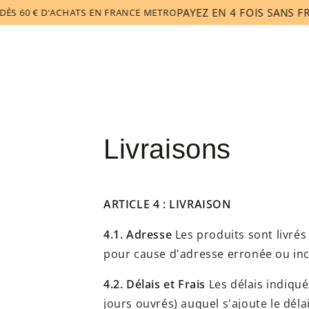
ACCUEIL
PRODUITS
PACK
IGNORER LE
PAYEZ EN 4 FOIS SANS FRAIS 
0 € D'ACHATS EN FRANCE METRO
CONTENU
Livraisons
ARTICLE 4 : LIVRAISON
4.1. Adresse
Les produits sont livrés
pour cause d'adresse erronée ou inc
4.2. Délais et Frais
Les délais indiqu
jours ouvrés) auquel s'ajoute le dé