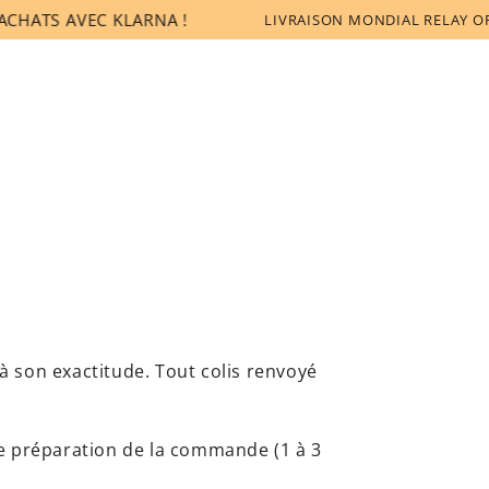
LS
QUI SOMMES-NOUS
FAQ
TS AVEC KLARNA !
LIVRAISON MONDIAL RELAY OFFERTE
r à son exactitude. Tout colis renvoyé
de préparation de la commande (1 à 3