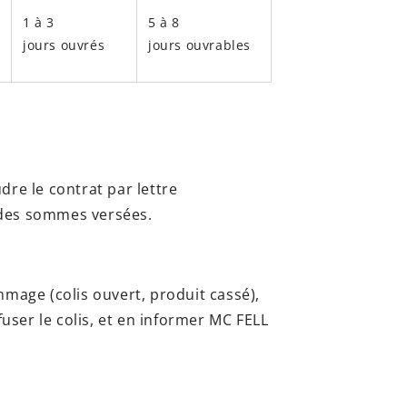
1 à 3
5 à 8
jours ouvrés
jours ouvrables
dre le contrat par lettre
 des sommes versées.
dommage (colis ouvert, produit cassé),
user le colis, et en informer MC FELL