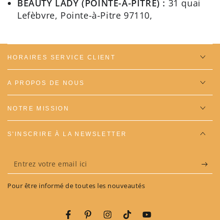
BEAUTY LADY (POINTE-A-PITRE) :
31 quai
Lefèbvre, Pointe-à-Pitre 97110,
HORAIRES SERVICE CLIENT
A PROPOS DE NOUS
NOTRE MISSION
S'INSCRIRE À LA NEWSLETTER
Entrez
votre
Pour être informé de toutes les nouveautés
email
ici