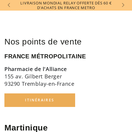
Panier
LIVRAISON MONDIAL RELAY OFFERTE DÈS 60 €
IGNORER LE
PAYE
CONTENU
D'ACHATS EN FRANCE METRO
Nos points de vente
FRANCE MÉTROPOLITAINE
Pharmacie de l'Alliance
155 av. Gilbert Berger
93290 Tremblay-en-France
ITINÉRAIRES
Martinique